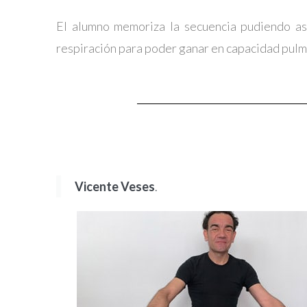
El alumno memoriza la secuencia pudiendo as
respiración para poder ganar en
capacidad pulmo
Vicente Veses
.