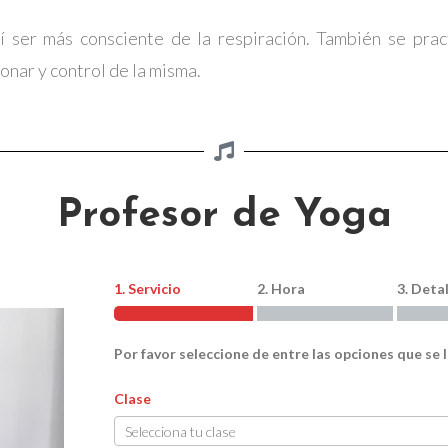
í ser más consciente de la respiración.
También se prac
nar y control de la misma.
Profesor de Yoga
1. Servicio
2. Hora
3. Deta
Por favor seleccione de entre las opciones que se 
Clase