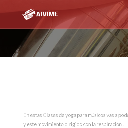
En estas Clases de yoga para músicos vas a pode
y este movimiento dirigido con la
respiración .